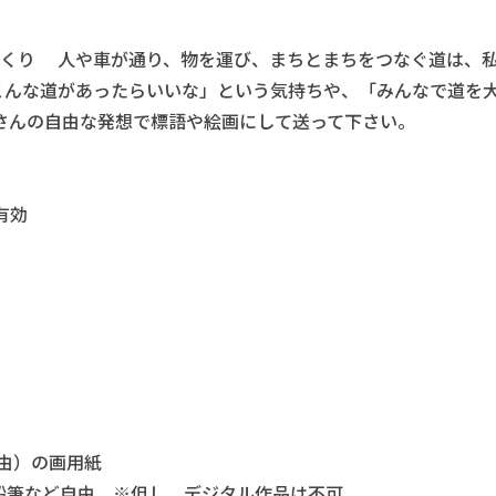
みち”づくり 人や車が通り、物を運び、まちとまちをつなぐ道は、
こんな道があったらいいな」という気持ちや、「みんなで道を
さんの自由な発想で標語や絵画にして送って下さい。
有効
自由）の画用紙
など自由 ※但し、デジタル作品は不可