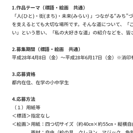
1.作品テーマ（標語・絵画 共通）
「人(ひと)・街(まち)・未来(みらい) 」つながる“
を支えるとても大切な場所です。そんな道について、「
い」という思い、「私の大好きな道」の紹介などを、皆
2.募集期間（標語・絵画 共通）
平成28年4月8日（金）～平成28年6月17日（金）※消印
3.応募資格
都内在住、在学の小中学生
4.応募方法
（１）用紙等
＜標語＞指定なし
＜絵画＞用紙：四つ切サイズ（約40㎝×約55㎝・縦横
画材：自由（絵の具、クレヨン、マジック、色鉛筆