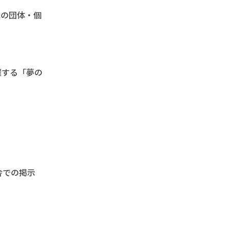
元の団体・個
催する「夢の
舎での掲示