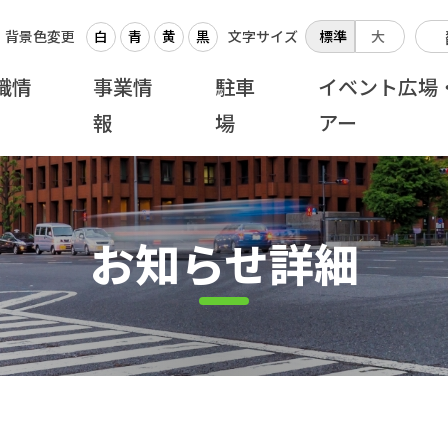
背景色変更
白
青
黄
黒
文字サイズ
標準
大
織情
事業情
駐車
イベント広場
報
場
アー
お知らせ詳細