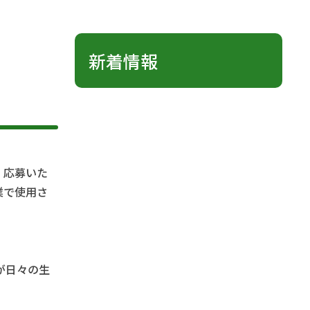
新着情報
。応募いた
業で使用さ
が日々の生