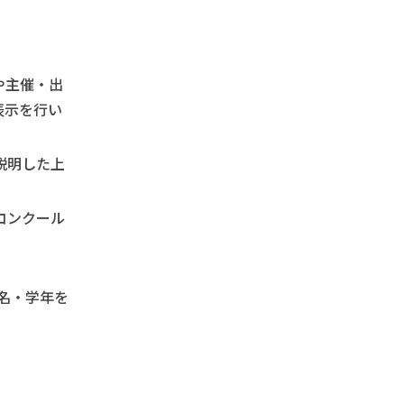
や主催・出
表示を行い
説明した上
コンクール
名・学年を