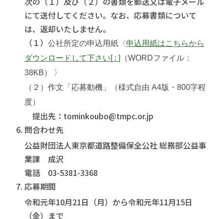
次の（１）及び（２）の書類を郵送又は電子メール
にて送付してください。なお、応募書類について
は、返却いたしません。
（１）
公社所定の申込用紙
〈
申込用紙はこちらから
ダウンロードして下さい
[
:
]
（WORDファイル：
38KB） 〉
（２）作文「応募動機」（様式自由 A4版・800字程
度）
提出先：tominkoubo@tmpc.or.jp
問合わせ先
公益財団法人東京都道路整備保全公社 総務部公益事
業課 成沢
電話 03-5381-3368
応募期間
令和元年10月21日（月）から令和元年11月15日
（金）まで