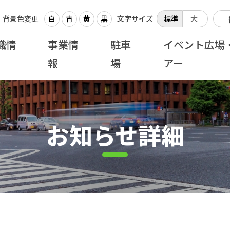
背景色変更
白
青
黄
黒
文字サイズ
標準
大
織情
事業情
駐車
イベント広場
報
場
アー
お知らせ詳細