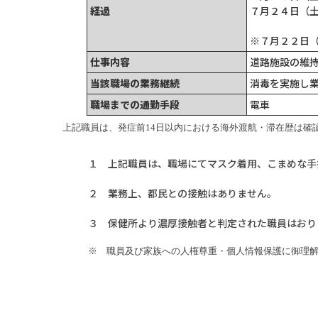
経過
７月２４日（
※７月２２日
仕事内容
道路施設の維
当該職場の業務継続
消毒を実施し
職場までの通勤手段
電車
上記職員は、発症前14日以内における海外渡航・滞在歴は確
１ 上記職員は、職場にてマスク着用、こまめな手
２ 業務上、都民との接触はありません。
３ 保健所より濃厚接触者と判定された職員はおり
※ 職員及び家族への人権尊重・個人情報保護に御理