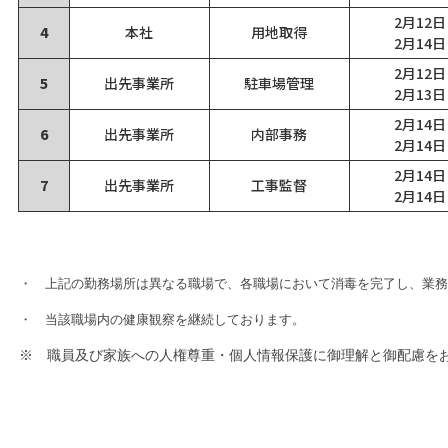
2月12日
4
本社
用地取得
2月14日
2月12日
5
出先事業所
駐車場管理
2月13日
2月14日
6
出先事業所
内部事務
2月14日
2月14日
7
出先事業所
工事監督
2月14日
・ 上記の勤務場所は異なる職場で、各職場において消毒を完了し、業務
・ 当該職場内の健康観察を継続しております。
※ 職員及び家族への人権尊重・個人情報保護に御理解と御配慮を