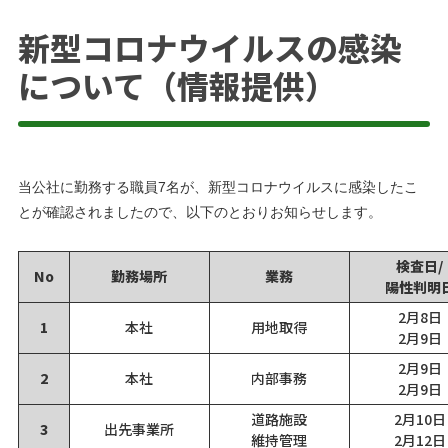
新型コロナウイルスの感染
について（情報提供）
当公社に勤務する職員7名が、新型コロナウイルスに感染したこ
とが確認されましたので、以下のとおりお知らせします。
検査日/
No
勤務場所
業務
陽性判明
2月8日
1
本社
用地取得
2月9日
2月9日
2
本社
内部事務
2月9日
道路施設
2月10日
3
出先事業所
維持管理
2月12日