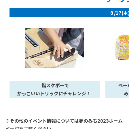
８/17(
指スケボーで
ペー
かっこいいトリックにチャレンジ！
み
※その他のイベント情報については夢のみち2023ホーム
ページをご覧ください。