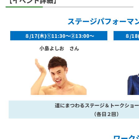
ステージパフォーマ
８/17(木)①11:30～②13:00～
８/18
小島よしお さん
道にまつわるステージ＆トークショ
（各日２回）
ワーク