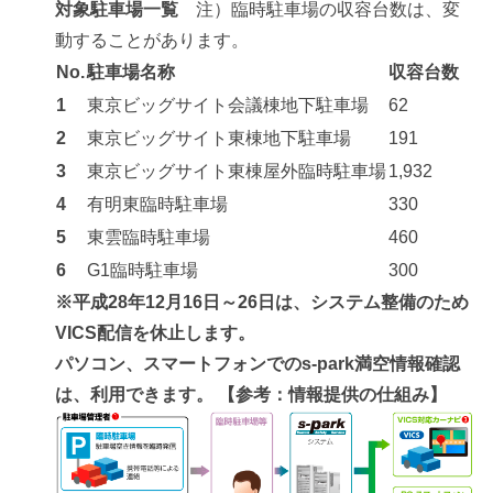
対象駐車場一覧
注）臨時駐車場の収容台数は、変
動することがあります。
No.
駐車場名称
収容台数
1
東京ビッグサイト会議棟地下駐車場
62
2
東京ビッグサイト東棟地下駐車場
191
3
東京ビッグサイト東棟屋外臨時駐車場
1,932
4
有明東臨時駐車場
330
5
東雲臨時駐車場
460
6
G1臨時駐車場
300
※平成28年12月16日～26日は、システム整備のため
VICS配信を休止します。
パソコン、スマートフォンでのs-park満空情報確認
は、利用できます。 【参考：情報提供の仕組み】