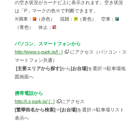
の空き状況がカーナビ上に表示されます。空き状況
は「P」マークの色※で判断できます。
※満車：
（赤色） 混雑：
（黄色） 空車：
（青色） 休止：
パソコン、スマートフォンから
http://www.s-park.jp/
[
:
]
にアクセス（パソコン・ス
マートフォン共通）
[主要エリアから探す]
から
[お台場]
を選択⇒駐車場地
図画面へ
携帯電話から
http://i.s-park.jp/
[
:
]
にアクセス
[繁華街名から検索]
⇒
[お台場]
を選択⇒駐車場リスト
表示へ