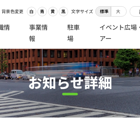
背景色変更
白
青
黄
黒
文字サイズ
標準
大
織情
事業情
駐車
イベント広場
報
場
アー
お知らせ詳細