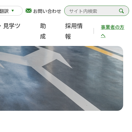
検
翻訳
お問い合わせ
・見学ツ
助
採用情
事業者の方
へ
成
報