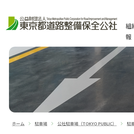
組
報
ホーム
駐車場
公社駐車場（TOKYO PUBLIC）
駐
>
>
>