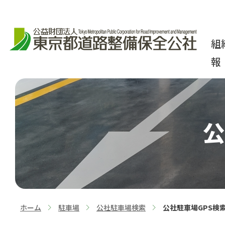
組
報
公
ホーム
駐車場
公社駐車場検索
公社駐車場GPS検
>
>
>