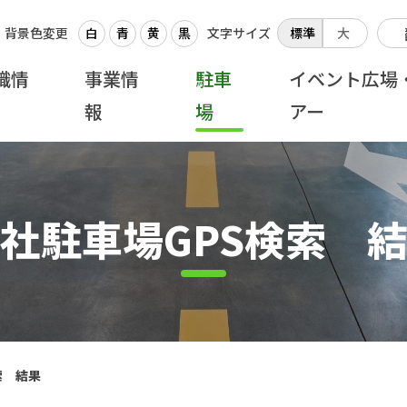
背景色変更
白
青
黄
黒
文字サイズ
標準
大
織情
事業情
駐車
イベント広場
報
場
アー
社駐車場GPS検索 
索 結果