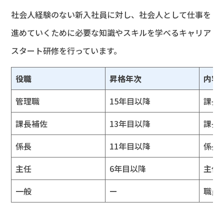
社会人経験のない新入社員に対し、社会人として仕事を
進めていくために必要な知識やスキルを学べるキャリア
スタート研修を行っています。
役職
昇格年次
内容
管理職
15年目以降
課長
課長補佐
13年目以降
課長
係長
11年目以降
係長
主任
6年目以降
主任
一般
ー
職員