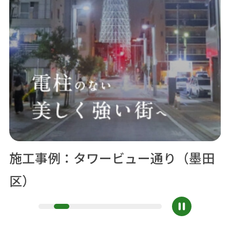
施工事例：タワービュー通り（墨田
管理施設：築地虎ノ門トンネル（港
東京都土木技術支援センター（江東
指定管理：東京都八重洲駐車場（中
指定管理：東京都日本橋駐車場（中
実施ツアー：首都高速中央環状品川
職員採用情報
区）
区）
区）
央区）
央区）
線工事現場（品川区）
停止
1
2
3
4
5
6
7
8