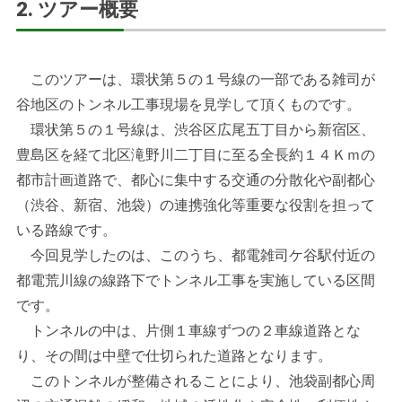
2. ツアー概要
このツアーは、環状第５の１号線の一部である雑司が
谷地区のトンネル工事現場を見学して頂くものです。
環状第５の１号線は、渋谷区広尾五丁目から新宿区、
豊島区を経て北区滝野川二丁目に至る全長約１４Ｋｍの
都市計画道路で、都心に集中する交通の分散化や副都心
（渋谷、新宿、池袋）の連携強化等重要な役割を担って
いる路線です。
今回見学したのは、このうち、都電雑司ケ谷駅付近の
都電荒川線の線路下でトンネル工事を実施している区間
です。
トンネルの中は、片側１車線ずつの２車線道路とな
り、その間は中壁で仕切られた道路となります。
このトンネルが整備されることにより、池袋副都心周