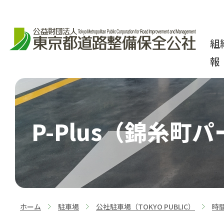
組
報
P-Plus（錦糸
ホーム
駐車場
公社駐車場（TOKYO PUBLIC）
時
>
>
>