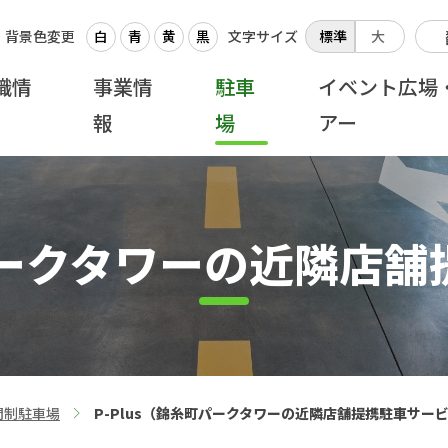
背景色変更
白
青
黄
黒
文字サイズ
標準
大
織情
事業情
駐車
イベント広場
報
場
アー
町パークタワーの近隣店
間制駐車場
P-Plus（錦糸町パークタワーの近隣店舗提携駐車サー
>