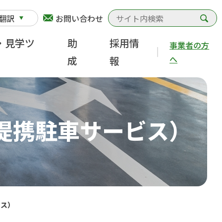
検
翻訳
お問い合わせ
・見学ツ
助
採用情
事業者の方
へ
成
報
舗提携駐車サービス）
ビス）