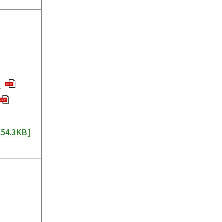
]
PDF
PDF
254.3KB
]