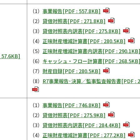
（1）
事業報告
[
PDF
:
557.8KB
]
PDF
（2）
貸借対照表
[
PDF
:
271.8KB
]
PDF
（3）
貸借対照表内訳表
[
PDF
:
275.8KB
]
PDF
（4）
正味財産増減計算書
[
PDF
:
280.5KB
]
PDF
（5）
正味財産増減計算書内訳表
[
PDF
:
290.1KB
:
57.6KB
]
（6）
キャッシュ・フロー計算書
[
PDF
:
268.5KB
（7）
財産目録
[
PDF
:
280.5KB
]
PDF
（8）
R7事業報告･決算／監事監査報告書
[
PDF
:
PDF
（1）
事業報告
[
PDF
:
746.8KB
]
PDF
（2）
貸借対照表
[
PDF
:
275.9KB
]
PDF
（3）
貸借対照表内訳表
[
PDF
:
284.4KB
]
PDF
（4）
正味財産増減計算書
[
PDF
:
277.2KB
]
PDF