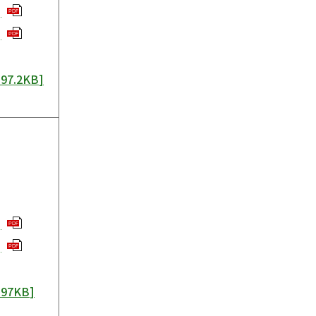
]
PDF
]
PDF
197.2KB
]
]
PDF
]
PDF
197KB
]