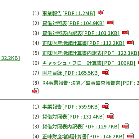
（1）
事業報告
[
PDF
:
1.2MB
]
PDF
（2）
貸借対照表
[
PDF
:
104.9KB
]
PDF
（3）
貸借対照表内訳表
[
PDF
:
103.3KB
]
PDF
（4）
正味財産増減計算書
[
PDF
:
112.2KB
]
PDF
（5）
正味財産増減計算書内訳表
[
PDF
:
122.3KB
:
32.2KB
]
（6）
キャッシュ・フロー計算書
[
PDF
:
106KB
]
（7）
財産目録
[
PDF
:
165.5KB
]
PDF
（8）
R4事業報告･決算／監事監査報告書
[
PDF
:
PDF
（1）
事業報告
[
PDF
:
559.9KB
]
PDF
（2）
貸借対照表
[
PDF
:
131.4KB
]
PDF
（3）
貸借対照表内訳表
[
PDF
:
129.7KB
]
PDF
（4）
正味財産増減計算書
[
PDF
:
146.2KB
]
PDF