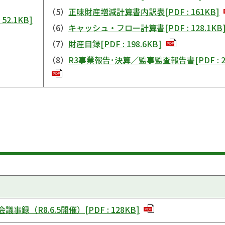
（5）
正味財産増減計算書内訳表
[
PDF
:
161KB
]
:
52.1KB
]
（6）
キャッシュ・フロー計算書
[
PDF
:
128.1KB
（7）
財産目録
[
PDF
:
198.6KB
]
PDF
（8）
R3事業報告･決算／監事監査報告書
[
PDF
:
PDF
議事録（R8.6.5開催）
[
PDF
:
128KB
]
PDF