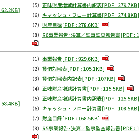
（5）
正味財産増減計算書内訳表
[
PDF
:
279.7KB
:
62.2KB
]
（6）
キャッシュ・フロー計算書
[
PDF
:
274.8KB
（7）
財産目録
[
PDF
:
278.6KB
]
PDF
（8）
R6事業報告･決算／監事監査報告書
[
PDF
:
PDF
（1）
事業報告
[
PDF
:
929.6KB
]
PDF
（2）
貸借対照表
[
PDF
:
105.1KB
]
PDF
（3）
貸借対照表内訳表
[
PDF
:
107KB
]
PDF
（4）
正味財産増減計算書
[
PDF
:
115.5KB
]
PDF
（5）
正味財産増減計算書内訳表
[
PDF
:
125.5KB
:
58.4KB
]
（6）
キャッシュ・フロー計算書
[
PDF
:
108.5KB
（7）
財産目録
[
PDF
:
168.5KB
]
PDF
（8）
R5事業報告･決算／監事監査報告書
[
PDF
:
PDF