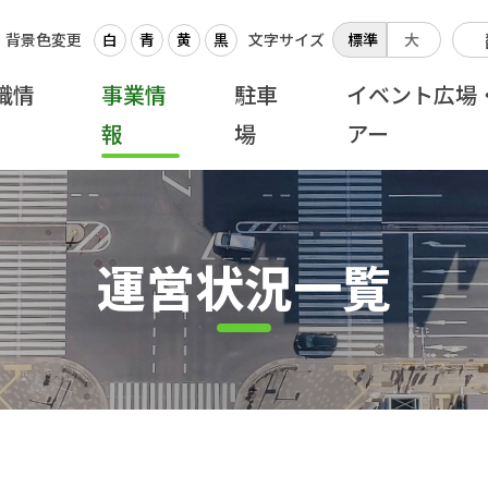
背景色変更
白
青
黄
黒
文字サイズ
標準
大
織情
事業情
駐車
イベント広場
報
場
アー
運営状況一覧