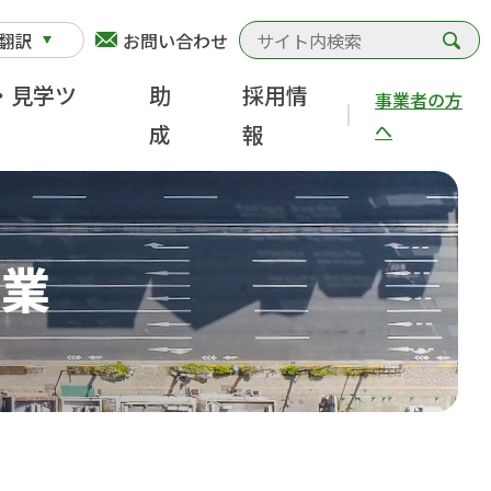
検
翻訳
お問い合わせ
・見学ツ
助
採用情
事業者の方
へ
成
報
事業