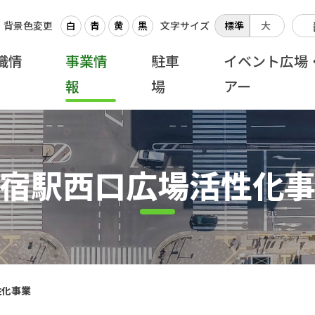
背景色変更
白
青
黄
黒
文字サイズ
標準
大
織情
事業情
駐車
イベント広場
報
場
アー
宿駅西口広場活性化
性化事業