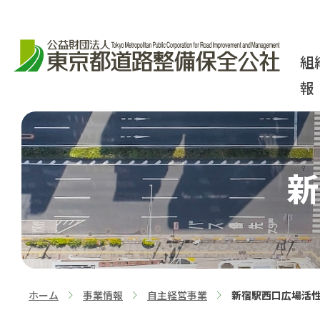
組
報
新
ホーム
事業情報
自主経営事業
新宿駅西口広場活
>
>
>