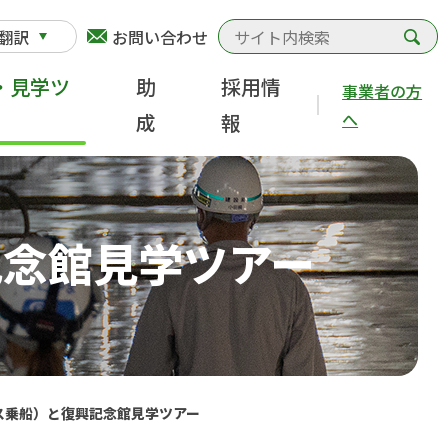
検
翻訳
お問い合わせ
・見学ツ
助
採用情
事業者の方
へ
成
報
記念館見学ツアー
ス乗船）と復興記念館見学ツアー