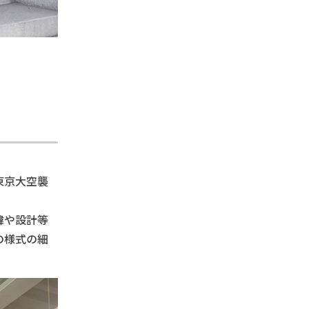
東京大空襲
緯や設計等
の様式の細