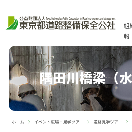
組
報
隅田川橋梁（水
ホーム
イベント広場・見学ツアー
道路見学ツアー
>
>
>