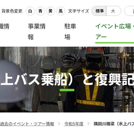
背景色変更
白
青
黄
黒
文字サイズ
標準
大
織情
事業情
駐車
イベント広場
報
場
アー
上バス乗船）と復興
過去のイベント・ツアー情報
令和5年度
隅田川橋梁（水上バ
>
>