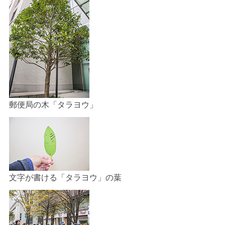
郵便局の木「タラヨウ」
文字が書ける「タラヨウ」の葉