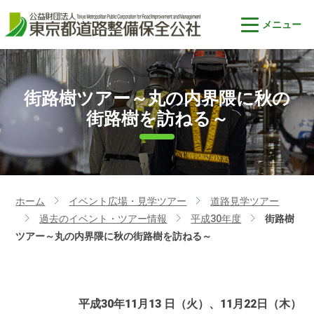
街路樹ツアー～丸の内界隈に秋の
街路樹を訪ねる～
ホーム
イベント広場・見学ツアー
道路見学ツアー
>
>
過去のイベント・ツアー情報
平成30年度
街路樹
>
>
>
ツアー～丸の内界隈に秋の街路樹を訪ねる～
平成30年11月13 日（火）、11月22日（木）