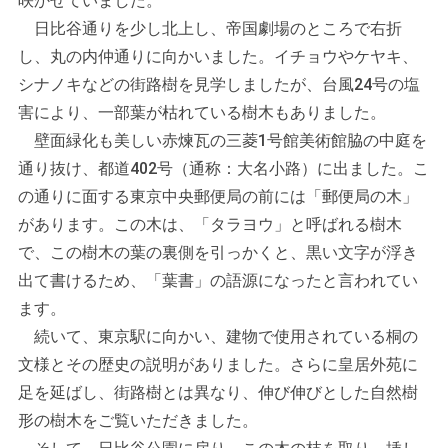
咲かせていました。
日比谷通りを少し北上し、帝国劇場のところで右折
し、丸の内仲通りに向かいました。イチョウやケヤキ、
シナノキなどの街路樹を見学しましたが、台風24号の塩
害により、一部葉が枯れている樹木もありました。
壁面緑化も美しい赤煉瓦の三菱1号館美術館脇の中庭を
通り抜け、都道402号（通称：大名小路）に出ました。こ
の通りに面する東京中央郵便局の前には「郵便局の木」
があります。この木は、「タラヨウ」と呼ばれる樹木
で、この樹木の葉の裏側を引っかくと、黒い文字が浮き
出て書けるため、「葉書」の語源になったと言われてい
ます。
続いて、東京駅に向かい、建物で使用されている桐の
文様とその歴史の説明がありました。さらに皇居外苑に
足を延ばし、街路樹とは異なり、伸び伸びとした自然樹
形の樹木をご覧いただきました。