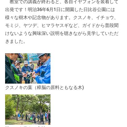
教室での講義が終わると、各自イヤフォンを装着して
出発です！明治36年6月1日に開園した日比谷公園には
様々な樹木や記念物があります。クスノキ、イチョウ、
モミジ、ヤツデ、ヒマラヤスギなど、ガイドから普段聞
けないような興味深い説明を聴きながら見学していただ
きました。
クスノキの葉（樟脳の原料ともなる木)