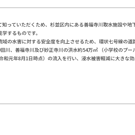
知っていただくため、杉並区内にある善福寺川取水施設や地
見学するものです。
の水害に対する安全度を向上させるため、環状七号線の道路
神田川、善福寺川及び妙正寺川の洪水約54万㎥ （小学校のプールで
（令和元年8月1日時点）の流入を行い、浸水被害軽減に大きな