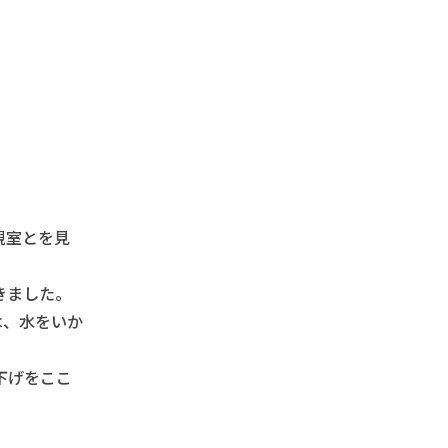
視室とを見
きました。
は、水をいか
下げをここ