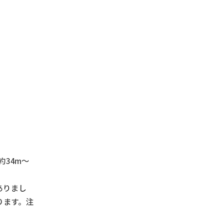
34m～
ありまし
ります。注