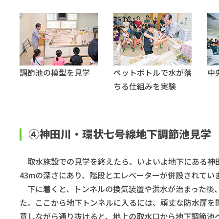
調節池の模型を見学
ペットボトルで水が落
中
ちる仕組みを実験
④神田川・環状七号線地下調節池見学
取水施設での見学を終えたら、いよいよ地下にある神田
43mの深さにあり、階段とエレベーターが併設されてい
下に着くと、トンネルの換気装置や洪水が治まった後、
た。ここから地下トンネルに入るには、頑丈な防水扉を
意しながら通り抜けると、地上の取水口から地下調節池へ