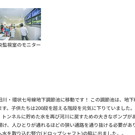
央監視室のモニター
川・環状七号線地下調節池に移動です！ この調節池は、地下約
ます。子供たちは200段を超える階段を元気に下りていました。
トンネルに貯めた水を再び河川に戻すための大きなポンプが
開け、人ひとりが通れるほどの狭い通路を通り抜ける必要があ
水を取り込む竪穴(ドロップシャフト)の脇に出ました。。