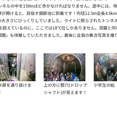
ネルの中を150mほど歩かなければなりません。途中には、
開けると、目指す調節池に到着です！内径12.5m全長4.5k
の大きさにびっくりしていました。ライトに照らされたトンネ
を超えているのに、ここでは18℃位しかありません。洞窟と同
暗闇」も体験していただきました。最後に全員の集合写真を撮
水扉を通り抜けま
上の方に竪穴(ドロップ
小学生の絵
！
シャフト)が見えます！