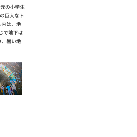
地元の小学生
mの巨大なト
ル内は、地
じで地下は
り、暑い地