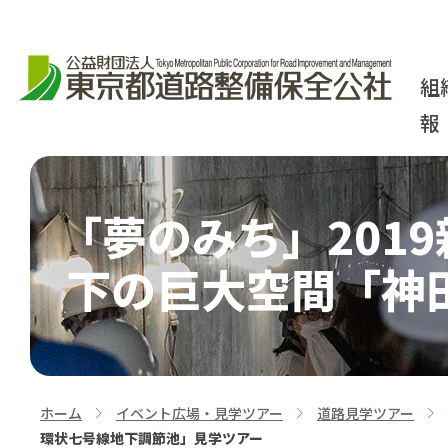
組
報
「夢のみち」201
下の巨大空間「神
ホーム
イベント広場・見学ツアー
道路見学ツアー
>
>
>
環状七号線地下調節池」見学ツアー