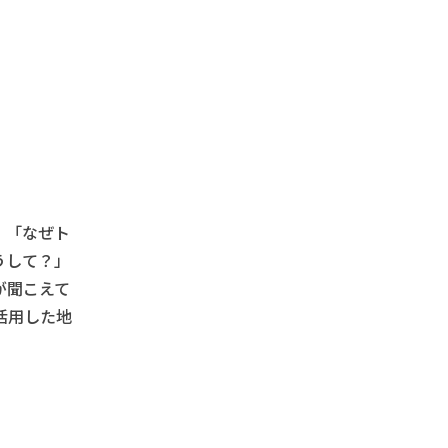
、「なぜト
うして？」
が聞こえて
活用した地