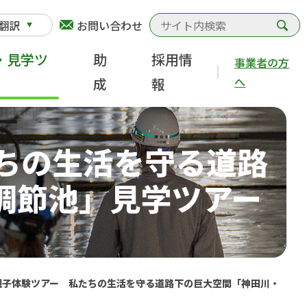
検
翻訳
お問い合わせ
・見学ツ
助
採用情
事業者の方
へ
成
報
たちの生活を守る道路
調節池」見学ツアー
9親子体験ツアー 私たちの生活を守る道路下の巨大空間「神田川・