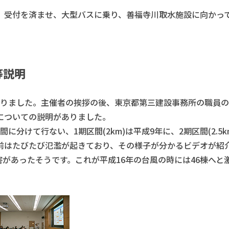
受付を済ませ、大型バスに乗り、善福寺川取水施設に向かっ
等説明
りました。主催者の挨拶の後、東京都第三建設事務所の職員の
についての説明がありました。
けて行ない、1期区間(2km)は平成9年に、2期区間(2.5km
前はたびたび氾濫が起きており、その様子が分かるビデオが紹
る被害があったそうです。これが平成16年の台風の時には46棟へと