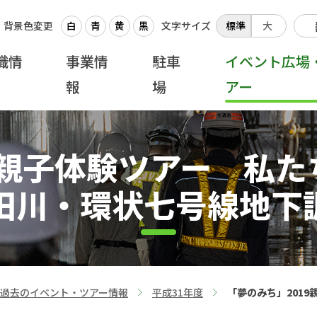
背景色変更
白
青
黄
黒
文字サイズ
標準
大
織情
事業情
駐車
イベント広場
報
場
アー
9親子体験ツアー 私
田川・環状七号線地下
過去のイベント・ツアー情報
平成31年度
「夢のみち」201
>
>