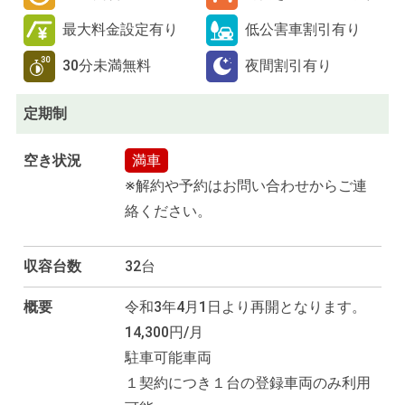
最大料金設定有り
低公害車割引有り
30分未満無料
夜間割引有り
定期制
空き状況
満車
※解約や予約はお問い合わせからご連
絡ください。
収容台数
32台
概要
令和3年4月1日より再開となります。
14,300円/月
駐車可能車両
１契約につき１台の登録車両のみ利用