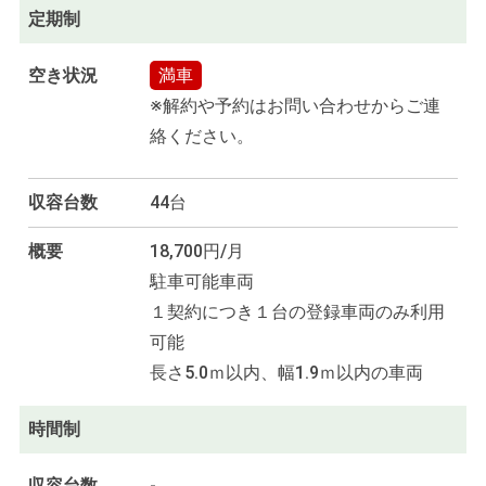
定期制
空き状況
満車
※解約や予約はお問い合わせからご連
絡ください。
収容台数
44台
概要
18,700円/月
駐車可能車両
１契約につき１台の登録車両のみ利用
可能
長さ5.0ｍ以内、幅1.9ｍ以内の車両
時間制
収容台数
-