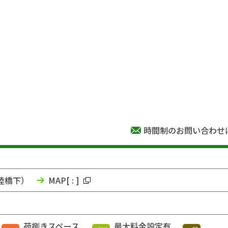
時間制のお問い合わせ
山陸橋下）
MAP
[
:
]
荷捌きスペース
最大料金設定有