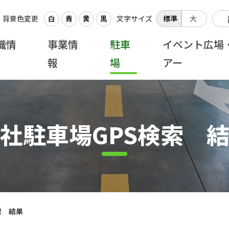
背景色変更
白
青
黄
黒
文字サイズ
標準
大
織情
事業情
駐車
イベント広場
報
場
アー
社駐車場GPS検索 
索 結果