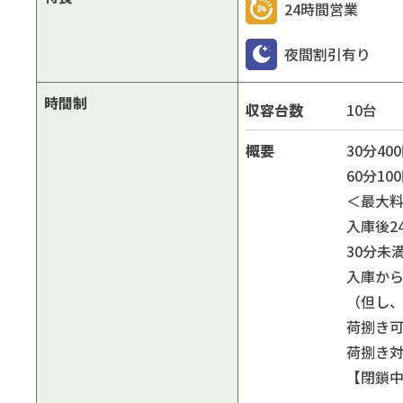
24時間営業
夜間割引有り
時間制
収容台数
10台
概要
30分400
60分100
＜最大
入庫後2
30分未
入庫から
（但し、
荷捌き
荷捌き
【閉鎖中