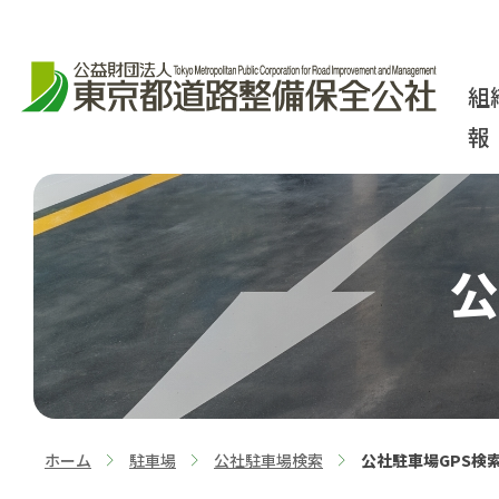
組
報
公
ホーム
駐車場
公社駐車場検索
公社駐車場GPS検
>
>
>