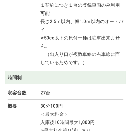
１契約につき１台の登録車両のみ利用
可能
長さ2.5ｍ以内、幅1.0ｍ以内のオートバ
イ
※50cc以下の原付一種は駐車出来ませ
ん。
（出入り口が複数車線の右車線に面
しているためです。）
時間制
収容台数
27台
概要
30分100円
＜最大料金＞
入庫後10時間最大1,000円
※最大料金繰り返しあり