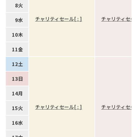
8
火
チャリティセール
[
:
]
チャリティセー
9
水
10
木
11
金
12
土
13
日
14
月
チャリティセール
[
:
]
チャリティセー
15
火
16
水