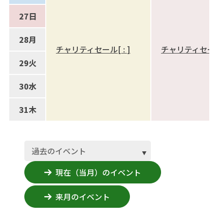
27
日
28
月
チャリティセール
[
:
]
チャリティセー
29
火
30
水
31
木
過去のイベント
過去のイベント
現在（当月）のイベント
来月のイベント