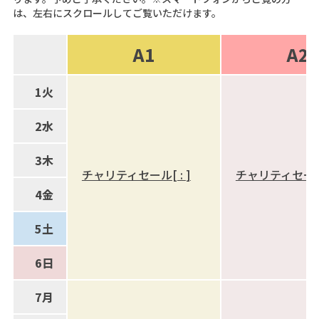
は、左右にスクロールしてご覧いただけます。
A1
A2
1
火
2
水
3
木
チャリティセール
[
:
]
チャリティセー
4
金
5
土
6
日
7
月