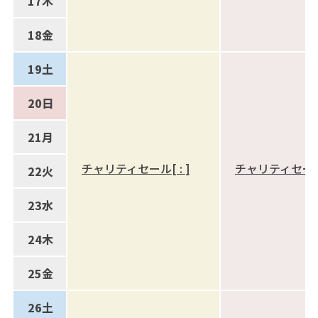
17
木
18
金
19
土
20
日
21
月
チャリティセール
[
:
]
チャリティセー
22
火
23
水
24
木
25
金
26
土