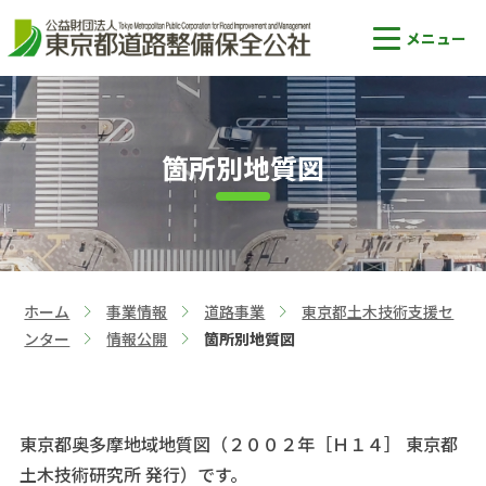
箇所別地質図
ホーム
事業情報
道路事業
東京都土木技術支援セ
>
>
>
ンター
情報公開
箇所別地質図
>
>
東京都奥多摩地域地質図（２００２年［Ｈ１４］ 東京都
土木技術研究所 発行）です。