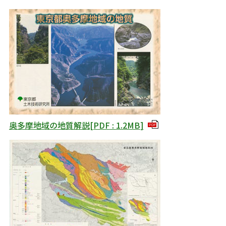
奥多摩地域の地質解説
[
PDF
:
1.2MB
]
PDF