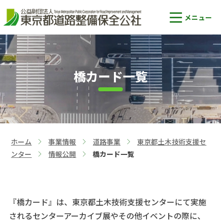
橋カード一覧
ホーム
事業情報
道路事業
東京都土木技術支援セ
>
>
>
ンター
情報公開
橋カード一覧
>
>
『橋カード』は、東京都土木技術支援センターにて実施
されるセンターアーカイブ展やその他イベントの際に、