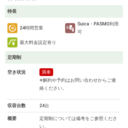
特長
Suica・PASMO利用
24時間営業
可
最大料金設定有り
定期制
空き状況
満車
※解約や予約はお問い合わせからご連
絡ください。
収容台数
24台
概要
定期制については備考をご参照くださ
い。