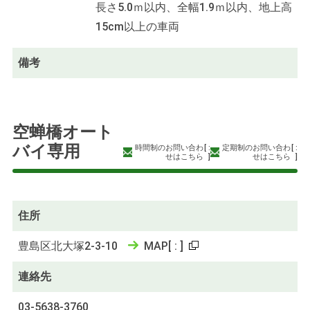
長さ5.0ｍ以内、全幅1.9ｍ以内、地上高
15cm以上の車両
備考
空蝉橋オート
バイ専用
時間制のお問い合わ
[
:
定期制のお問い合わ
[
:
せはこちら
]
せはこちら
]
住所
豊島区北大塚2-3-10
MAP
[
:
]
連絡先
03-5638-3760