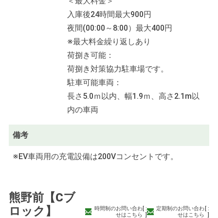
＜最大料金＞
入庫後24時間最大900円
夜間(00:00～8:00）最大400円
※最大料金繰り返しあり
荷捌き可能：
荷捌き対策協力駐車場です。
駐車可能車両：
長さ5.0ｍ以内、幅1.9ｍ、高さ2.1m以
内の車両
備考
※EV車両用の充電設備は200Vコンセントです。
熊野前【Cブ
ロック】
時間制のお問い合わ
[
:
定期制のお問い合わ
[
:
せはこちら
]
せはこちら
]