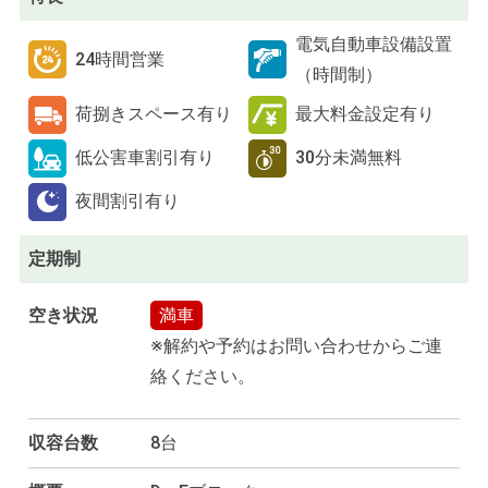
電気自動車設備設置
24時間営業
（時間制）
荷捌きスペース有り
最大料金設定有り
低公害車割引有り
30分未満無料
夜間割引有り
定期制
空き状況
満車
※解約や予約はお問い合わせからご連
絡ください。
収容台数
8台