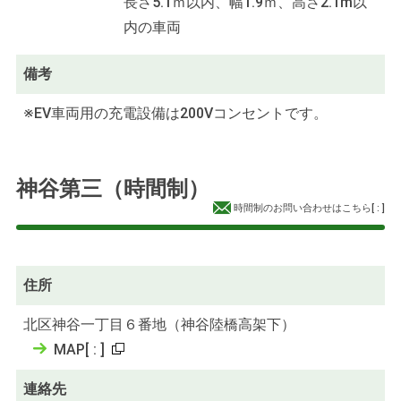
長さ5.1ｍ以内、幅1.9ｍ、高さ2.1m以
内の車両
備考
※EV車両用の充電設備は200Vコンセントです。
神谷第三（時間制）
時間制のお問い合わせはこちら
[
:
]
住所
北区神谷一丁目６番地（神谷陸橋高架下）
MAP
[
:
]
連絡先