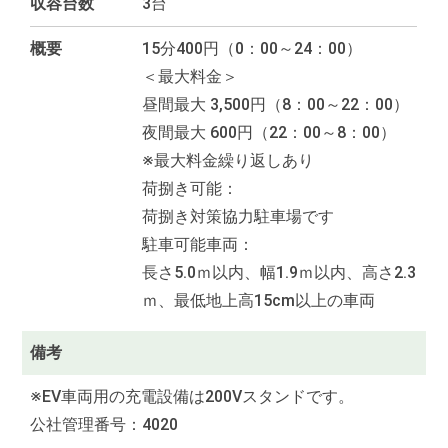
収容台数
3台
概要
15分400円（0：00～24：00）
＜最大料金＞
昼間最大 3,500円（8：00～22：00）
夜間最大 600円（22：00～8：00）
※最大料金繰り返しあり
荷捌き可能：
荷捌き対策協力駐車場です
駐車可能車両：
長さ5.0ｍ以内、幅1.9ｍ以内、高さ2.3
ｍ、最低地上高15cm以上の車両
備考
※EV車両用の充電設備は200Vスタンドです。
公社管理番号：4020