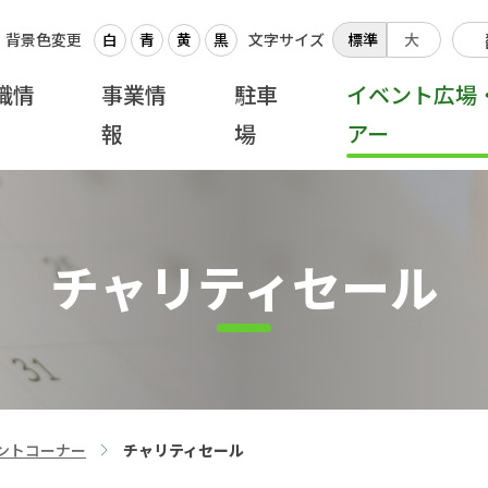
背景色変更
白
青
黄
黒
文字サイズ
標準
大
織情
事業情
駐車
イベント広場
報
場
アー
チャリティセール
ントコーナー
チャリティセール
>