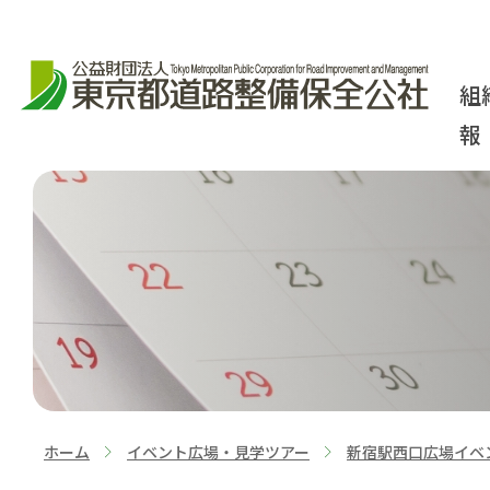
組
報
ホーム
イベント広場・見学ツアー
新宿駅西口広場イベ
>
>