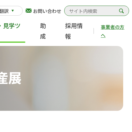
検
翻訳
お問い合わせ
・見学ツ
助
採用情
事業者の方
へ
成
報
産展