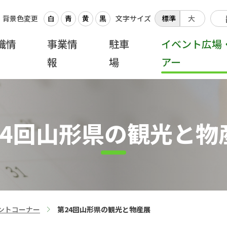
背景色変更
白
青
黄
黒
文字サイズ
標準
大
織情
事業情
駐車
イベント広場
報
場
アー
24回山形県の観光と物
ントコーナー
第24回山形県の観光と物産展
>