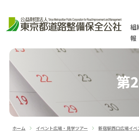
組
報
第
ホーム
イベント広場・見学ツアー
新宿駅西口広場イベ
>
>