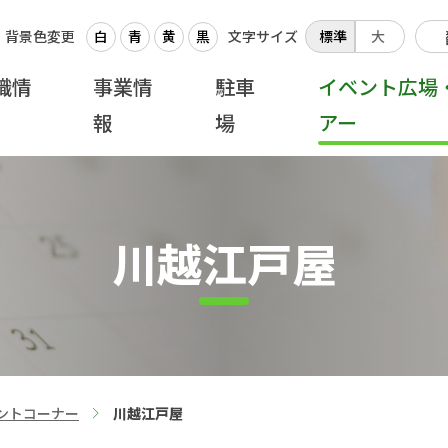
背景色変更
白
青
黄
黒
文字サイズ
標準
大
織情
事業情
駐車
イベント広場
報
場
アー
川越江戸屋
ントコーナー
川越江戸屋
>