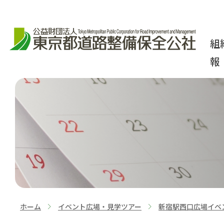
組
報
ホーム
イベント広場・見学ツアー
新宿駅西口広場イベ
>
>