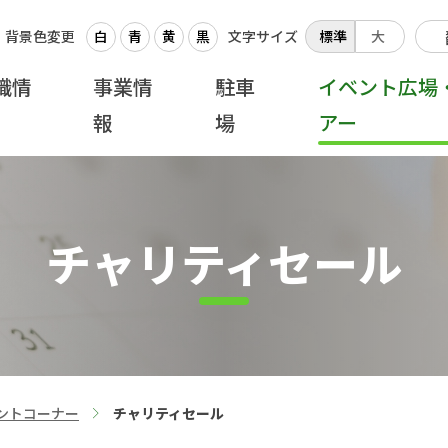
背景色変更
白
青
黄
黒
文字サイズ
標準
大
織情
事業情
駐車
イベント広場
報
場
アー
チャリティセール
ントコーナー
チャリティセール
>