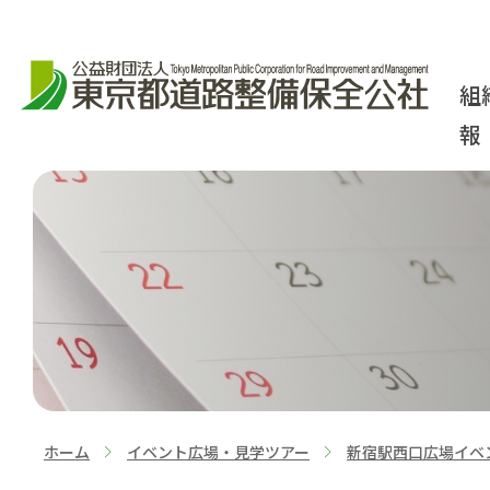
組
報
ホーム
イベント広場・見学ツアー
新宿駅西口広場イベ
>
>