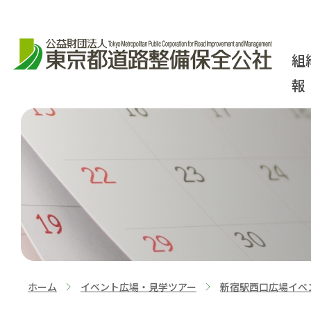
組
報
ホーム
イベント広場・見学ツアー
新宿駅西口広場イベ
>
>