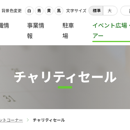
背景色変更
白
青
黄
黒
文字サイズ
標準
大
織情
事業情
駐車
イベント広場
報
場
アー
チャリティセール
ントコーナー
チャリティセール
>