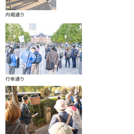
内堀通り
行幸通り