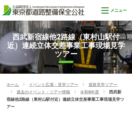
西武新宿線他2路線（東村山駅付
近）連続立体交差事業工事現場見学
ツアー
ホーム
イベント広場・見学ツアー
道路見学ツアー
>
>
過去のイベント・ツアー情報
令和6年度
西武新
>
>
>
宿線他2路線（東村山駅付近）連続立体交差事業工事現場見学ツ
アー