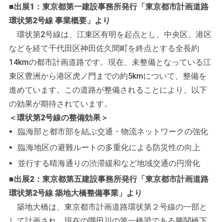
■出展1：東京都第一建設事務所発行「東京都市計画道路
環状第2号線 事業概要」より
環状第2号線は、江東区有明を起点とし、中央区、港区
などを経て千代田区神田佐久間町を終点とする全長約
14kmの都市計画道路です。現在、未整備となっている江
東区豊洲から港区虎ノ門までの約5kmについて、整備を
進めています。この道路が整備されることにより、以下
の効果が期待されています。
＜環状第2号線の整備効果＞
臨海部と都市部を結ぶ交通・物流ネットワークの強化
臨海地区の避難ルートの多重化による防災性の向上
並行する晴海通りの渋滞緩和など地域交通の円滑化
■出展2：東京都第五建設事務所発行「東京都市計画道路
環状第2号線 築地大橋整備事業」より
築地大橋は、東京都市計画道路環状第２号線の一部と
して計画され、現在の隅田川の第一橋梁である勝鬨橋下