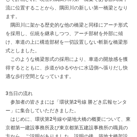
流に位置することから、隅田川の新しい第一橋梁となり
ます。
隅田川に架かる歴史的な他の橋梁と同様にアーチ形式
を採用し、伝統を継承しつつ、アーチ部材を外部に傾
け、車道の上に構造部材を一切設置しない斬新な橋梁形
式としました。
このような橋梁形式の採用により、車道の開放感を獲
得するとともに、歩道がゆるやかに水辺側へ張りだし快
適な歩行空間となっています。
3
当日の流れ
参加者の皆さまには「環状第2号線 勝どき広報センタ
ー」に集合していただきました。
はじめに、環状第2号線や築地大橋の概要について、東
京都第一建設事務所及び東京都第五建設事務所の職員の
方から、ご説明がありました。説明の後、築地大橋架設