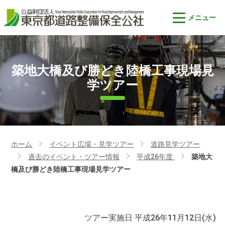
築地大橋及び勝どき陸橋工事現場見
学ツアー
ホーム
イベント広場・見学ツアー
道路見学ツアー
>
>
過去のイベント・ツアー情報
平成26年度
築地大
>
>
>
橋及び勝どき陸橋工事現場見学ツアー
ツアー実施日
平成26年11月12日(水)