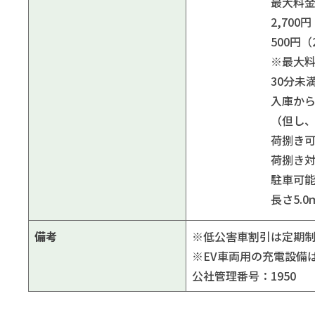
最大料
2,700円
500円（2
※最大
30分未
入庫から
（但し、
荷捌き
荷捌き
駐車可
長さ5.
備考
※低公害車割引は定期制
※EV車両用の充電設備は
公社管理番号：1950