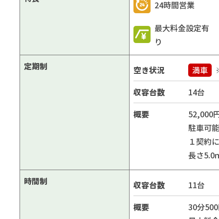
24時間営業
最大料金設定有
り
定期制
空き状況
満車
収容台数
14台
概要
52,000
駐車可
１契約
長さ5.
時間制
収容台数
11台
概要
30分500