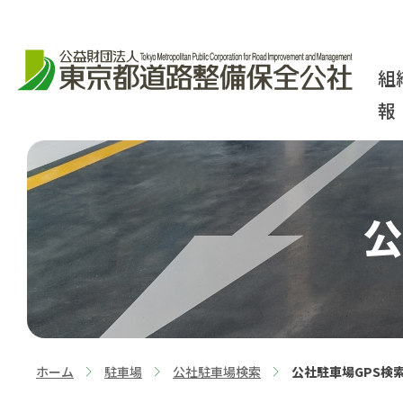
組
報
公
ホーム
駐車場
公社駐車場検索
公社駐車場GPS検
>
>
>