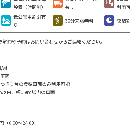
設置（時間制）
有り
利用
低公害車割引有
30分未満無料
夜間
り
※解約や予約はお問い合わせからご連絡ください。
円/月
能車両
につき１台の登録車両のみ利用可能
0ｍ以内、幅1.9ｍ以内の車両
円（0:00～24:00）