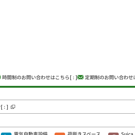
時間制のお問い合わせはこちら
[
:
]
定期制のお問い合わせ
P
[
:
]
電気自動車設備
荷捌きスペース
Suic