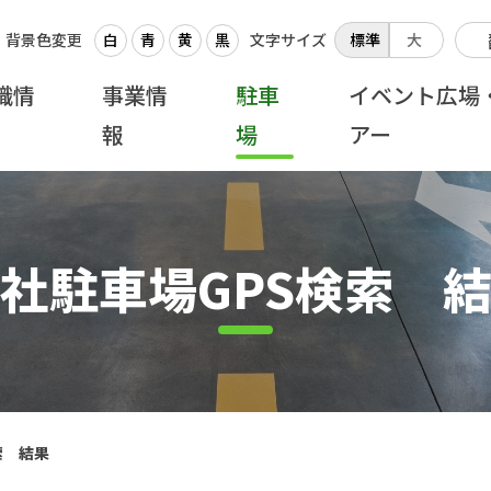
背景色変更
白
青
黄
黒
文字サイズ
標準
大
織情
事業情
駐車
イベント広場
報
場
アー
社駐車場GPS検索 
索 結果