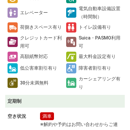
電気自動車設備設置
エレベーター
（時間制）
荷捌きスペース有り
トイレ設備有り
クレジットカード利
Suica・PASMO利用
用可
可
高額紙幣対応
最大料金設定有り
低公害車割引有り
障害者割引有り
カーシェアリング有
30分未満無料
り
定期制
空き状況
満車
※解約や予約はお問い合わせからご連